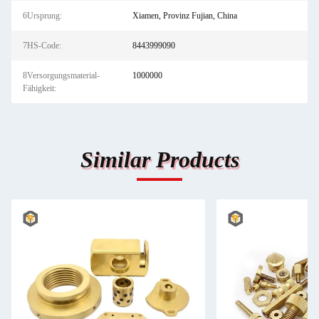
6Ursprung:
Xiamen, Provinz Fujian, China
7HS-Code:
8443999090
8Versorgungsmaterial-
1000000
Fähigkeit:
Similar Products