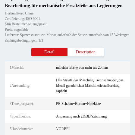
Bearbeitung für mechanische Ersatzteile aus Legierungen
Herkunftsort: China
Zertifizierung: ISO 9001
Min Bestellmenge: angepasst
Preis: negotiable
Lieferzeit: Spitzensaison: ein Monat, außerhalb der Saison: innerhalb von 15 Werktagen
Zahlungsbedingungen: T/T
Detail
Description
1Material:
mit einer Breite von mehr als 20 mm
Das Metall, das Maschine, Trennschneider, das
2Anwendung:
Metall geraderichtet Maschinerie aufbereitet,
asphalti
3Transportpaket:
PE-Schaum+Karton+Holzkiste
4Spezifikation:
Anpassung nach 2D/3D/Zeichnung
5Handelsmarke:
VORBEI