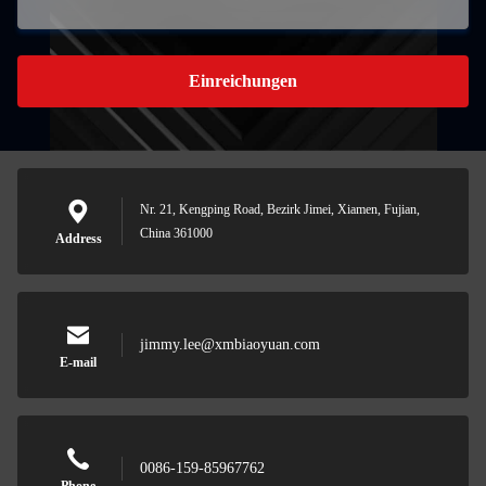
Einreichungen
Nr. 21, Kengping Road, Bezirk Jimei, Xiamen, Fujian,
China 361000
Address
jimmy.lee@xmbiaoyuan.com
E-mail
0086-159-85967762