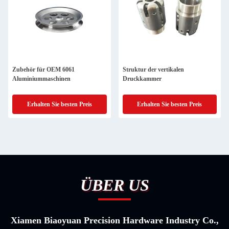
Zubehör für OEM 6061
Struktur der vertikalen
Aluminiummaschinen
Druckkammer
Erhalten Sie besten Preis
Erhalten Sie besten Preis
ÜBER US
Xiamen Biaoyuan Precision Hardware Industry Co.,