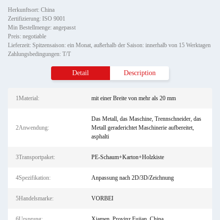
Herkunftsort: China
Zertifizierung: ISO 9001
Min Bestellmenge: angepasst
Preis: negotiable
Lieferzeit: Spitzensaison: ein Monat, außerhalb der Saison: innerhalb von 15 Werktagen
Zahlungsbedingungen: T/T
Detail
Description
1Material:
mit einer Breite von mehr als 20 mm
Das Metall, das Maschine, Trennschneider, das
2Anwendung:
Metall geraderichtet Maschinerie aufbereitet,
asphalti
3Transportpaket:
PE-Schaum+Karton+Holzkiste
4Spezifikation:
Anpassung nach 2D/3D/Zeichnung
5Handelsmarke:
VORBEI
6Ursprung:
Xiamen, Provinz Fujian, China