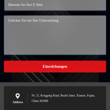
Einreichungen
Nr. 21, Kengping Road, Bezirk Jimei, Xiamen, Fujian,
China 361000
Address