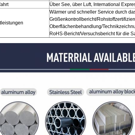
fahrt
Über See, über Luft, International Expr
Wärmer und schneller Service durch da
Größenkontrollbericht/Rohstoffzertifizie
tleistungen
Oberflächenbehandlung/Technikzeichn
RoHS-Bericht/
Versuchsbericht für die 