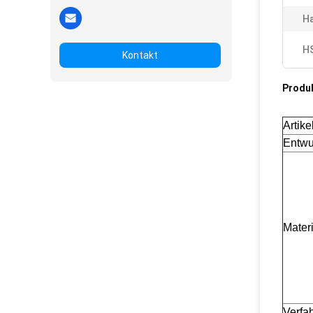
H
H
Kontakt
Produ
Artike
Entwu
Materi
Verfa