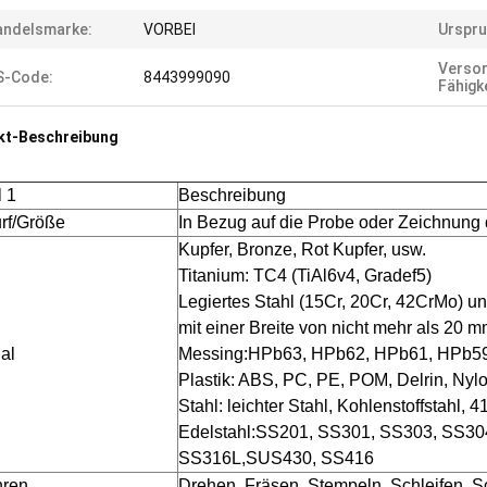
andelsmarke:
VORBEI
Urspru
Versor
S-Code:
8443999090
Fähigke
kt-Beschreibung
l 1
Beschreibung
rf/Größe
In Bezug auf die Probe oder Zeichnung
Kupfer, Bronze, Rot Kupfer, usw.
Titanium: TC4 (TiAl6v4, Gradef5)
Legiertes Stahl (15Cr, 20Cr, 42CrMo) u
mit einer Breite von nicht mehr als 20
al
Messing:HPb63, HPb62, HPb61, HPb59,
Plastik: ABS, PC, PE, POM, Delrin, Nylo
Stahl: leichter Stahl, Kohlenstoffstahl,
Edelstahl:SS201, SS301, SS303, SS304
SS316L,SUS430, SS416
hren
Drehen, Fräsen, Stempeln, Schleifen, 