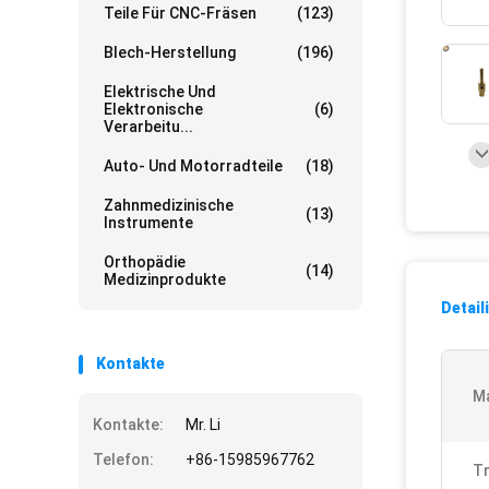
Teile Für CNC-Fräsen
(123)
Blech-Herstellung
(196)
Elektrische Und
Elektronische
(6)
Verarbeitu...
Auto- Und Motorradteile
(18)
Zahnmedizinische
(13)
Instrumente
Orthopädie
(14)
Medizinprodukte
Detail
Kontakte
Ma
Kontakte:
Mr. Li
Telefon:
+86-15985967762
Tr