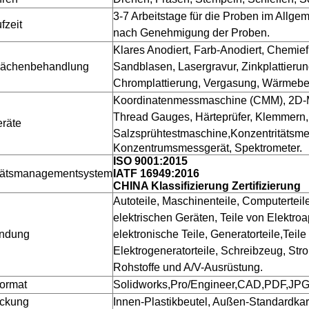
3-7 Arbeitstage für die Proben im Allg
fzeit
nach Genehmigung der Proben.
Klares Anodiert, Farb-Anodiert, Chemief
lächenbehandlung
Sandblasen, Lasergravur, Zinkplattierun
Chromplattierung, Vergasung, Wärmebe
Koordinatenmessmaschine (CMM), 2D-Me
Thread Gauges, Härteprüfer, Klemmern,
eräte
Salzsprühtestmaschine,
Konzentritätsme
Konzentrumsmessgerät, Spektrometer.
ISO 9001:2015
tätsmanagementsystem
IATF 16949:2016
CHINA Klassifizierung Zertifizierung
Autoteile, Maschinenteile, Computerteile
elektrischen Geräten, Teile von Elektro
ndung
elektronische Teile, Generatorteile,Teil
Elektrogeneratorteile, Schreibzeug, Strom
Rohstoffe und A/V-Ausrüstung.
format
Solidworks,Pro/Engineer,CAD,PDF,JP
ckung
Innen-Plastikbeutel, Außen-Standardk