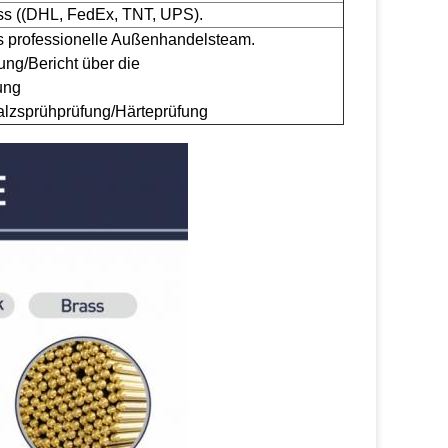
ess ((DHL, FedEx, TNT, UPS).
s professionelle Außenhandelsteam.
rung/Bericht über die
ung
Salzsprühprüfung/Härteprüfung