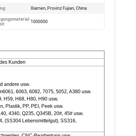
ng:
Xiamen, Provinz Fujian, China
gungsmaterial-
1000000
it:
 des Kunden
nd andere usw.
 mm6061, 6063, 6082, 7075, 5052, A380 usw.
 H59, H68, H80, H90 usw.
n, Plastik, PP, PEI, Peek usw.
 4140, 4340, Q235, Q345B, 20#, 45# usw.
, (SS304 Lebensmittelgut), SS316,
Schneiden, CNC-Bearbeitung usw.