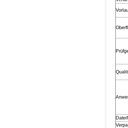
Vorlau
Oberf
Prüfg
Quali
Anwe
Datei
Verpa