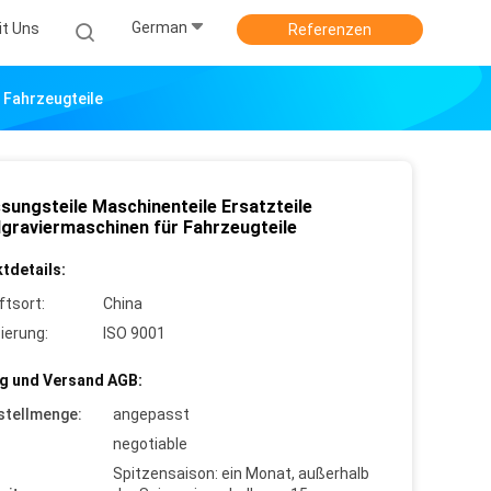
German
it Uns
Referenzen
 Fahrzeugteile
sungsteile Maschinenteile Ersatzteile
lgraviermaschinen für Fahrzeugteile
tdetails:
ftsort:
China
zierung:
ISO 9001
g und Versand AGB:
stellmenge:
angepasst
negotiable
Spitzensaison: ein Monat, außerhalb