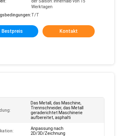
eit:
der Saison: innerhalb von 15
Werktagen
gsbedingungen:
T/T
Bestpreis
Kontakt
Das Metall, das Maschine,
Trennschneider, das Metall
dung:
geraderichtet Maschinerie
aufbereitet, asphalti
Anpassung nach
kation:
2D/3D/Zeichnung