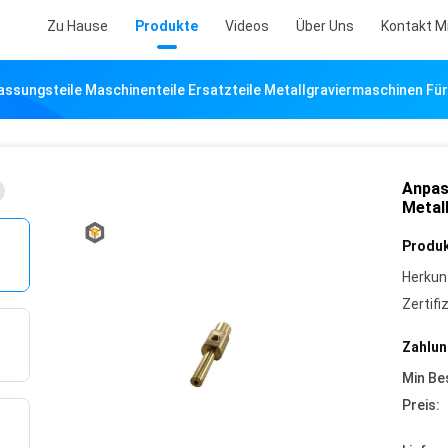
Zu Hause
Produkte
Videos
Über Uns
Kontakt M
ssungsteile Maschinenteile Ersatzteile Metallgraviermaschinen Für
Anpas
Metal
Produk
Herkun
Zertifi
Zahlun
Min Be
Preis: