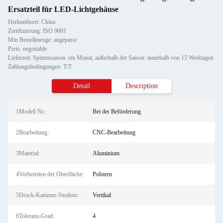
Ersatzteil für LED-Lichtgehäuse
Herkunftsort: China
Zertifizierung: ISO 9001
Min Bestellmenge: angepasst
Preis: negotiable
Lieferzeit: Spitzensaison: ein Monat, außerhalb der Saison: innerhalb von 15 Werktagen
Zahlungsbedingungen: T/T
Detail
Description
1Modell Nr.:
Bei der Beförderung
2Bearbeitung:
CNC-Bearbeitung
3Material:
Aluminium
4Vorbereiten der Oberfläche:
Polstern
5Druck-Kammer-Struktur:
Vertikal
6Toleranz-Grad:
4