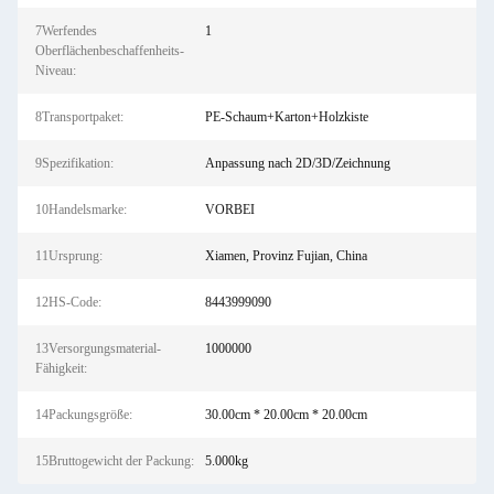
7Werfendes
1
Oberflächenbeschaffenheits-
Niveau:
8Transportpaket:
PE-Schaum+Karton+Holzkiste
9Spezifikation:
Anpassung nach 2D/3D/Zeichnung
10Handelsmarke:
VORBEI
11Ursprung:
Xiamen, Provinz Fujian, China
12HS-Code:
8443999090
13Versorgungsmaterial-
1000000
Fähigkeit:
14Packungsgröße:
30.00cm * 20.00cm * 20.00cm
15Bruttogewicht der Packung:
5.000kg