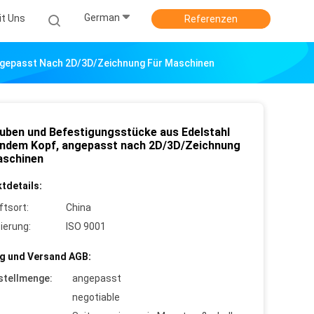
German
it Uns
Referenzen
ngepasst Nach 2D/3D/Zeichnung Für Maschinen
uben und Befestigungsstücke aus Edelstahl
undem Kopf, angepasst nach 2D/3D/Zeichnung
aschinen
tdetails:
ftsort:
China
zierung:
ISO 9001
g und Versand AGB:
stellmenge:
angepasst
negotiable