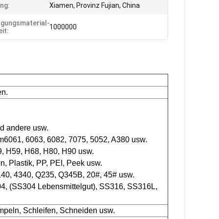
ng:
Xiamen, Provinz Fujian, China
gungsmaterial-
1000000
it:
en.
nd andere usw.
 mm6061, 6063, 6082, 7075, 5052, A380 usw.
 H59, H68, H80, H90 usw.
n, Plastik, PP, PEI, Peek usw.
 4140, 4340, Q235, Q345B, 20#, 45# usw.
4, (SS304 Lebensmittelgut), SS316, SS316L,
peln, Schleifen, Schneiden usw.