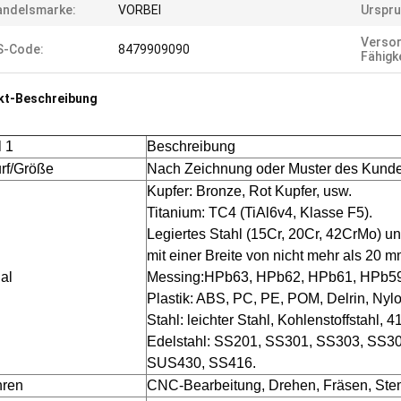
andelsmarke:
VORBEI
Urspru
Versor
S-Code:
8479909090
Fähigke
kt-Beschreibung
l 1
Beschreibung
rf/Größe
Nach Zeichnung oder Muster des Kund
Kupfer: Bronze, Rot Kupfer, usw.
Titanium: TC4 (TiAl6v4, Klasse F5).
Legiertes Stahl (15Cr, 20Cr, 42CrMo) u
mit einer Breite von nicht mehr als 20
al
Messing:HPb63, HPb62, HPb61, HPb59,
Plastik: ABS, PC, PE, POM, Delrin, Nylo
Stahl: leichter Stahl, Kohlenstoffstahl,
Edelstahl: SS201, SS301, SS303, SS30
SUS430, SS416.
hren
CNC-Bearbeitung, Drehen, Fräsen, Stem