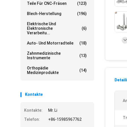
Teile Für CNC-Fräsen
(123)
Blech-Herstellung
(196)
Elektrische Und
Elektronische
(6)
Verarbeitu...
Auto- Und Motorradteile
(18)
Zahnmedizinische
(13)
Instrumente
Orthopädie
(14)
Medizinprodukte
Detail
Kontakte
A
Kontakte:
Mr. Li
Tr
Telefon:
+86-15985967762