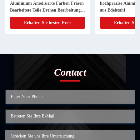
Aluminium Anodisierte Farben Fräsen
hochpräzise Alumin
Bearbeitete Teile Drehen Bearbeitung
aus Edelstahl
Teil
Erhalten Sie besten Preis
Erhalten Sie 
Contact