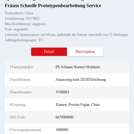
Fräsen Schnelle Prototypenbearbeitung Service
Herkunftsort: China
Zertifizierung: ISO 9001
Min Bestellmenge: angepasst
Preis: negotiable
Lieferzeit: Spitzensaison: ein Monat, außerhalb der Saison: innerhalb von 15 Werktagen
Zahlungsbedingungen: T/T
Detail
Description
1Transportpaket:
PE-Schaum+Karton+Holzkiste
2Spezifikation:
Anpassung nach 2D/3D/Zeichnung
3Handelsmarke:
VORBEI
4Ursprung:
Xiamen, Provinz Fujian, China
5HS-Code:
8479909090
6Versorgungsmaterial-
1000000