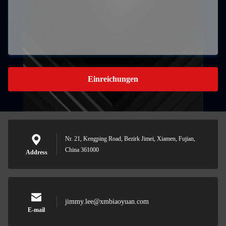
Einreichungen
Nr. 21, Kengping Road, Bezirk Jimei, Xiamen, Fujian,
China 361000
Address
jimmy.lee@xmbiaoyuan.com
E-mail