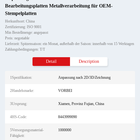
Bearbeitungsplatten Metallverarbeitung für OEM-
Stempelplatten
Herkunftsort: China
Zertifizierung: ISO 9001
Min Bestellmenge: angepasst
Preis: negotiable
Lieferzeit: Spitzensaison: ein Monat, außerhalb der Saison: innerhalb von 15 Werktagen
Zahlungsbedingungen: T/T
Detail
Description
1Spezifikation:
Anpassung nach 2D/3D/Zeichnung
2Handelsmarke:
VORBEI
3Ursprung:
Xiamen, Provinz Fujian, China
4HS-Code:
8443999090
5Versorgungsmaterial-
1000000
Fähigkeit: